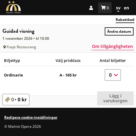
Se alla föreställningar
Laddar
Konto
0
sv
en
Biljetter
föremål
Rabattkod
Guidad visning
Ändra datum
Choose an
1 november 2026
kl 10.00
Om tillgängligheten
Foaje Restaurang
Biljettyp
Välj prisklass
Antal biljetter
Ordinarie
A - 165 kr
Biljettyp
Välj prisklass
Antal biljet
Lägg i
0
0 kr
varukorgen
0 seats selected
Redigera cookie-inställningar
© Malmö Opera 2026