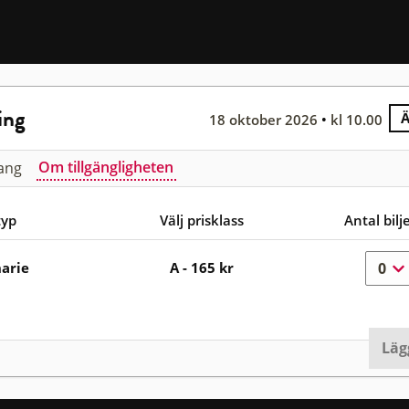
ing
18 oktober 2026
kl 10.00
Om tillgängligheten
ang
typ
Välj prisklass
Antal bilj
arie
A - 165 kr
ttyp
Välj prisklass
Ant
Läg
ed