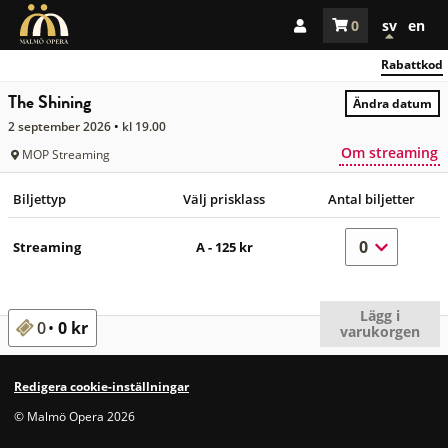
Se alla föreställningar
Laddar
Konto
0
sv
en
Biljetter
föremål
Rabattkod
The Shining
Ändra datum
Choose an
2 september 2026
kl 19.00
Om streaming
MOP Streaming
Biljettyp
Välj prisklass
Antal biljetter
Streaming
A - 125 kr
Biljettyp
Välj prisklass
Antal biljet
Lägg i
0
0 kr
varukorgen
0 seats selected
Redigera cookie-inställningar
© Malmö Opera 2026